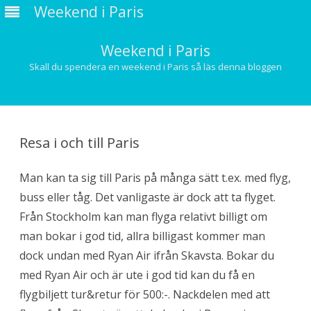
Weekend i Paris
Weekend i Paris
Skall du spendera en weekend i Paris så läs denna bloggen
Hoppa
till
innehåll
Resa i och till Paris
Man kan ta sig till Paris på många sätt t.ex. med flyg,
buss eller tåg. Det vanligaste är dock att ta flyget.
Från Stockholm kan man flyga relativt billigt om
man bokar i god tid, allra billigast kommer man
dock undan med Ryan Air ifrån Skavsta. Bokar du
med Ryan Air och är ute i god tid kan du få en
flygbiljett tur&retur för 500:-. Nackdelen med att