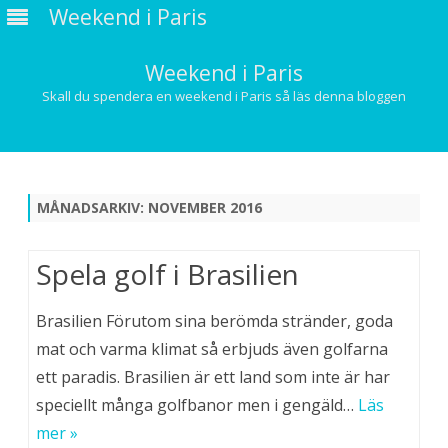
Weekend i Paris
Weekend i Paris
Skall du spendera en weekend i Paris så läs denna bloggen
Hoppa
till
innehåll
MÅNADSARKIV:
NOVEMBER 2016
Spela golf i Brasilien
Brasilien Förutom sina berömda stränder, goda
mat och varma klimat så erbjuds även golfarna
ett paradis. Brasilien är ett land som inte är har
speciellt många golfbanor men i gengäld…
Läs
mer »