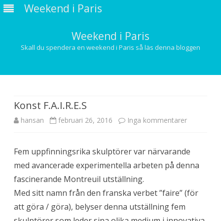
Weekend i Paris
Weekend i Paris
Skall du spendera en weekend i Paris så läs denna bloggen
Hoppa
till
innehåll
Konst F.A.I.R.E.S
till
hansan
februari 26, 2016
Inga kommentarer
Konst
Fem uppfinningsrika skulptörer var närvarande
F.A.I.R.E.S
med avancerade experimentella arbeten på denna
fascinerande Montreuil utställning.
Med sitt namn från den franska verbet ”faire” (för
att göra / göra), belyser denna utställning fem
skulptörer som leder sina olika medium i innovativa