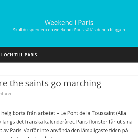
Weekend i Paris
Skall du spendera en weekend i Paris så läs denna bloggen
Hoppa
till
 I OCH TILL PARIS
innehåll
re the saints go marching
till
ntarer
Paris
elg borta från arbetet – Le Pont de la Toussaint (Alla
kyrkogårdar
längs det franska kalenderåret. Paris florister får ut sina
…
 av Paris. Varför inte använda den lämpligaste tiden på
where