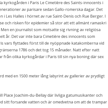
kyrkogården i Paris Le Cimetière des Saints-innocents i
enerationer av parisare sedan Gallo-romerska dagar. Det
 i Les Halles i hörnet av rue Saint-Denis och Rue Berger. I
lse och risken för epidemier så stor att ett allmänt ramaskri
Men en journalist som motsatte sig rivning av religiösa
 helt år. Det var inte bara Cimetière des innocents som
is vars flyttades först till de nyöppnade katakomberna vid
änserna 1786 och det tog 15 månader. Natt efter natt
rån olika kyrkogårdar i Paris till sin nya boning där sex
d med en 1500 meter lång labyrint av gallerier av prydligt
ll Place Joachim-du-Bellay där livliga gatumusikanter och
d sitt forsande vatten och är omedvetna om att
de trampar