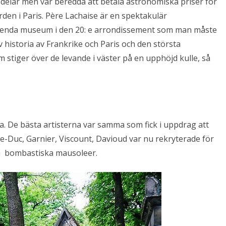
sa delar men var beredda att betala astronomiska priser för
rden i Paris. Père Lachaise är en spektakulär
det enda museum i den 20: e arrondissement som man måste
v historia av Frankrike och Paris och den största
stiger över de levande i väster på en upphöjd kulle, så
. De bästa artisterna var samma som fick i uppdrag att
-le-Duc, Garnier, Viscount, Davioud var nu rekryterade för
gga bombastiska mausoleer.