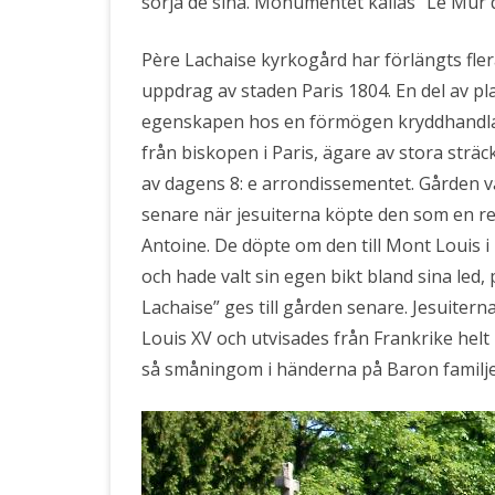
sörja de sina. Monumentet kallas ”Le Mur 
Père Lachaise kyrkogård har förlängts fle
uppdrag av staden Paris 1804. En del av pl
egenskapen hos en förmögen kryddhandl
från biskopen i Paris, ägare av stora strä
av dagens 8: e arrondissementet. Gården v
senare när jesuiterna köpte den som en ret
Antoine. De döpte om den till Mont Louis i h
och hade valt sin egen bikt bland sina led,
Lachaise” ges till gården senare. Jesuitern
Louis XV och utvisades från Frankrike helt
så småningom i händerna på Baron familje