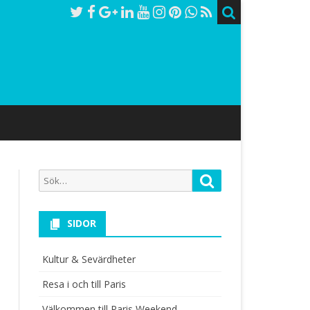
Sök
Sök
efter:
SIDOR
Kultur & Sevärdheter
Resa i och till Paris
Välkommen till Paris Weekend