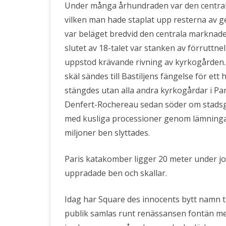
Under många århundraden var den centrala 
vilken man hade staplat upp resterna av g
var beläget bredvid den centrala marknaden
slutet av 18-talet var stanken av förruttne
uppstod krävande rivning av kyrkogården. 
skäl sändes till Bastiljens fängelse för ett
stängdes utan alla andra kyrkogårdar i Par
Denfert-Rochereau sedan söder om stadsgr
med kusliga processioner genom lämningar f
miljoner ben slyttades.
Paris katakomber ligger 20 meter under jor
uppradade ben och skallar.
Idag har Square des innocents bytt namn ti
publik samlas runt renässansen fontän me