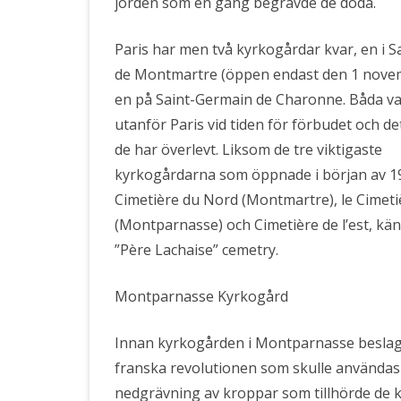
jorden som en gång begravde de döda.
Paris har men två kyrkogårdar kvar, en i S
de Montmartre (öppen endast den 1 nove
en på Saint-Germain de Charonne. Båda v
utanför Paris vid tiden för förbudet och de
de har överlevt. Liksom de tre viktigaste
kyrkogårdarna som öppnade i början av 190
Cimetière du Nord (Montmartre), le Cimeti
(Montparnasse) och Cimetière de l’est, kä
”Père Lachaise” cemetry.
Montparnasse Kyrkogård
Innan kyrkogården i Montparnasse besla
franska revolutionen som skulle användas
nedgrävning av kroppar som tillhörde de k