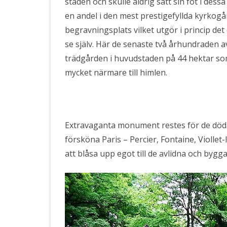
staden och skulle aldrig satt sin fot i des
en andel i den mest prestigefyllda kyrkogå
begravningsplats vilket utgör i princip 
se själv. Här de senaste två århundraden a
trädgården i huvudstaden på 44 hektar som 
mycket närmare till himlen.
Extravaganta monument restes för de döda
försköna Paris – Percier, Fontaine, Viollet
att blåsa upp egot till de avlidna och by