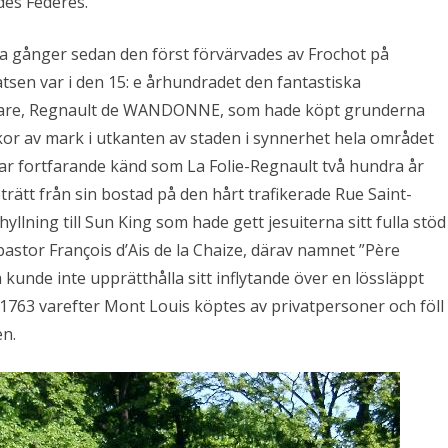
des Fédérés.”
ra gånger sedan den först förvärvades av Frochot på
atsen var i den 15: e århundradet den fantastiska
are, Regnault de WANDONNE, som hade köpt grunderna
ckor av mark i utkanten av staden i synnerhet hela området
ar fortfarande känd som La Folie-Regnault två hundra år
rätt från sin bostad på den hårt trafikerade Rue Saint-
yllning till Sun King som hade gett jesuiterna sitt fulla stöd
 pastor François d’Ais de la Chaize, därav namnet ”Père
a kunde inte upprätthålla sitt inflytande över en lössläppt
 1763 varefter Mont Louis köptes av privatpersoner och föll
n.