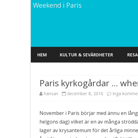
Weekend i Paris
HEM
KULTUR & SEVÄRDHETER
RESA
Paris kyrkogårdar … whe
hansan
december 8, 2016
Inga komme
November i Paris börjar med ännu en lång h
helgons dag) vilket är en av många strödda 
lager av krysantemum för det årliga minnet