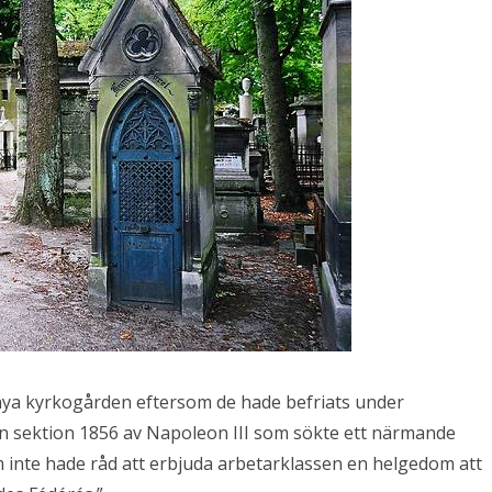
n nya kyrkogården eftersom de hade befriats under
n sektion 1856 av Napoleon III som sökte ett närmande
om inte hade råd att erbjuda arbetarklassen en helgedom att