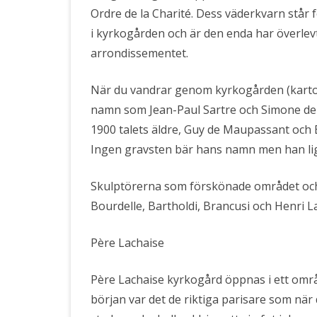
Ordre de la Charité. Dess väderkvarn står 
i kyrkogården och är den enda har överlevt 
arrondissementet.
När du vandrar genom kyrkogården (karto
namn som Jean-Paul Sartre och Simone de 
1900 talets äldre, Guy de Maupassant och 
Ingen gravsten bär hans namn men han ligg
Skulptörerna som förskönade området och 
Bourdelle, Bartholdi, Brancusi och Henri 
Père Lachaise
Père Lachaise kyrkogård öppnas i ett områd
början var det de riktiga parisare som när