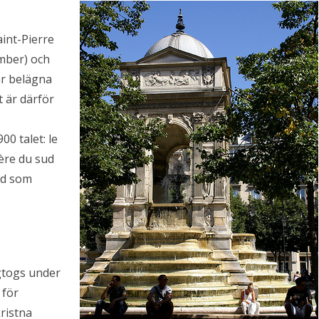
aint-Pierre
mber) och
ar belägna
t är därför
0 talet: le
ère du sud
nd som
gtogs under
 för
ristna