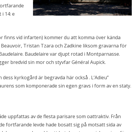
fortfarande
i 14: e
r finns vid infarten) kommer du att komma över kända
Beauvoir, Tristan Tzara och Zadkine liksom gravarna för
Baudelaire. Baudelaire var djupt rotad i Montparnasse.
er bredvid sin mor och styvfar Général Aupick.
dess kyrkogård är begravda här också . L’Adieu”
Laurens som komponerade sin egen gravs i form av en staty.
e uppfattas av de flesta parisare som oattraktiv. Från
 de fortfarande levde hade bosatt sig på motsatt sida av